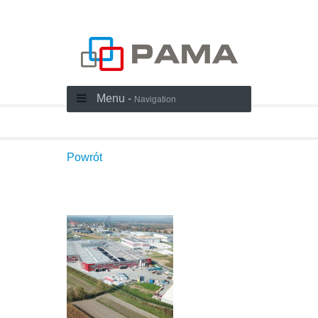
Menu -
Navigation
Powrót