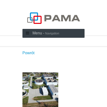
Menu -
Navigation
Powrót