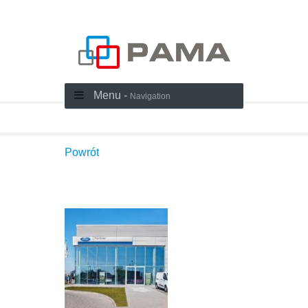
Menu -
Navigation
Powrót